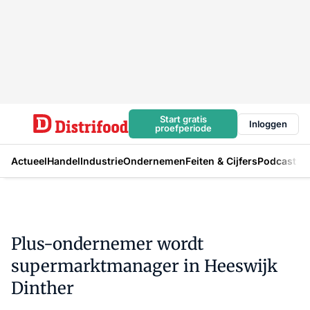
Start gratis
Inloggen
proefperiode
Actueel
Handel
Industrie
Ondernemen
Feiten & Cijfers
Podcast
Plus-ondernemer wordt
supermarktmanager in Heeswijk
Dinther