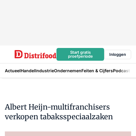
Start gratis
Inloggen
proefperiode
Actueel
Handel
Industrie
Ondernemen
Feiten & Cijfers
Podcast
Albert Heijn-multifranchisers
verkopen tabaksspeciaalzaken