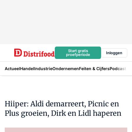
Start gratis
Inloggen
proefperiode
Actueel
Handel
Industrie
Ondernemen
Feiten & Cijfers
Podcast
Hiiper: Aldi demarreert, Picnic en
Plus groeien, Dirk en Lidl haperen