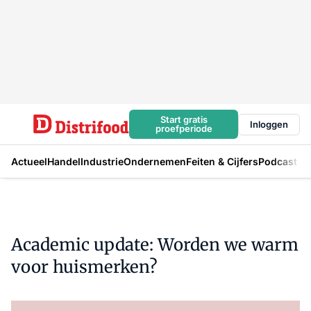
Start gratis
Inloggen
proefperiode
Actueel
Handel
Industrie
Ondernemen
Feiten & Cijfers
Podcast
Academic update: Worden we warm
voor huismerken?