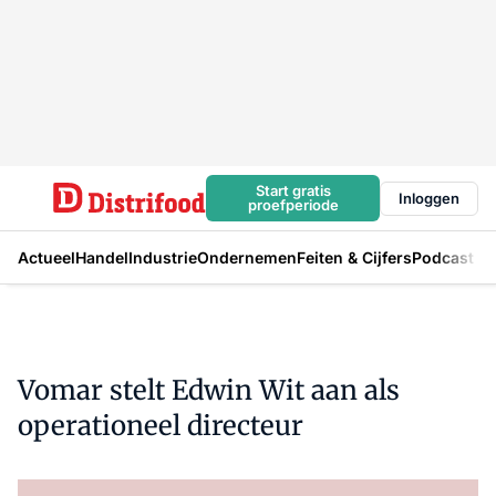
Start gratis
Inloggen
proefperiode
Actueel
Handel
Industrie
Ondernemen
Feiten & Cijfers
Podcast
Vomar stelt Edwin Wit aan als
operationeel directeur