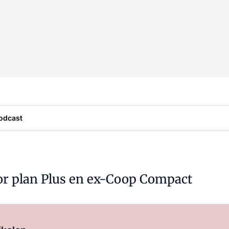
odcast
or plan Plus en ex-Coop Compact
Log in
om dit artikel te lezen.