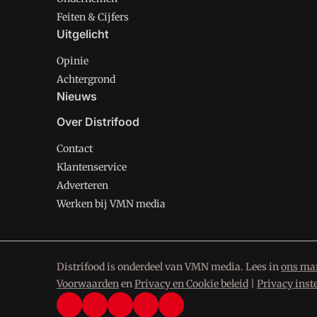
Feiten & Cijfers
Uitgelicht
Opinie
Achtergrond
Nieuws
Over Distrifood
Contact
Klantenservice
Adverteren
Werken bij VMN media
Distrifood is onderdeel van VMN media. Lees in
ons man
Voorwaarden
en
Privacy en Cookie beleid
|
Privacy inst