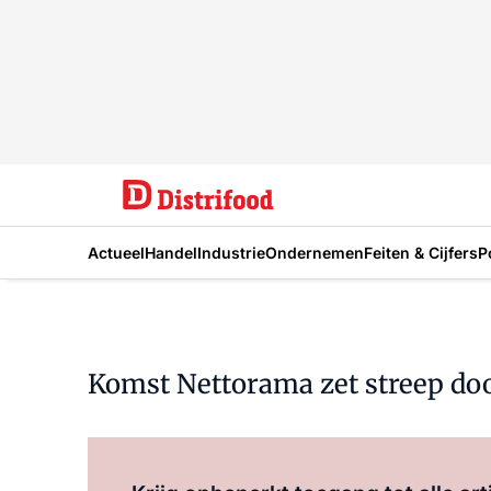
Actueel
Handel
Industrie
Ondernemen
Feiten & Cijfers
P
Komst Nettorama zet streep do