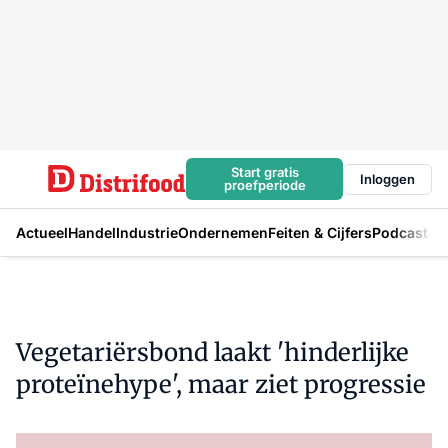
Start gratis
Inloggen
proefperiode
Actueel
Handel
Industrie
Ondernemen
Feiten & Cijfers
Podcast
Vegetariërsbond laakt 'hinderlijke
proteïnehype', maar ziet progressie