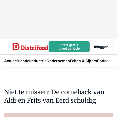
Start gratis
Inloggen
proefperiode
Actueel
Handel
Industrie
Ondernemen
Feiten & Cijfers
Podcast
Niet te missen: De comeback van
Aldi en Frits van Eerd schuldig