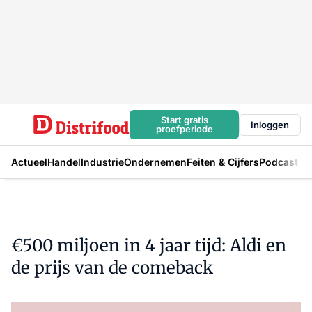
Start gratis
Inloggen
proefperiode
Actueel
Handel
Industrie
Ondernemen
Feiten & Cijfers
Podcast
€500 miljoen in 4 jaar tijd: Aldi en
de prijs van de comeback