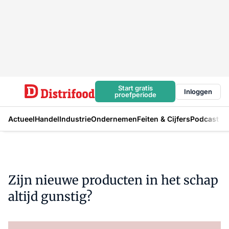
Start gratis
Inloggen
proefperiode
Actueel
Handel
Industrie
Ondernemen
Feiten & Cijfers
Podcast
Zijn nieuwe producten in het schap
altijd gunstig?