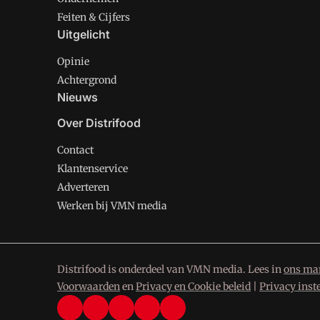
Feiten & Cijfers
Uitgelicht
Opinie
Achtergrond
Nieuws
Over Distrifood
Contact
Klantenservice
Adverteren
Werken bij VMN media
Distrifood is onderdeel van VMN media. Lees in
ons man
Voorwaarden
en
Privacy en Cookie beleid
|
Privacy inst