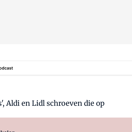
odcast
', Aldi en Lidl schroeven die op
Log in
om dit artikel te lezen.