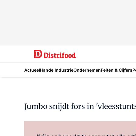
Actueel
Handel
Industrie
Ondernemen
Feiten & Cijfers
P
Jumbo snijdt fors in 'vleesstunts