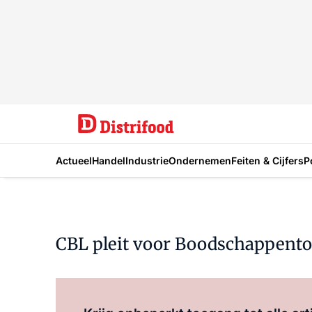
Actueel
Handel
Industrie
Ondernemen
Feiten & Cijfers
P
CBL pleit voor Boodschappentoe