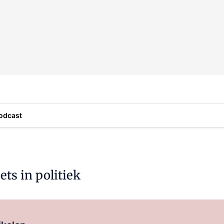
odcast
ts in politiek
Log in
om dit artikel te lezen.