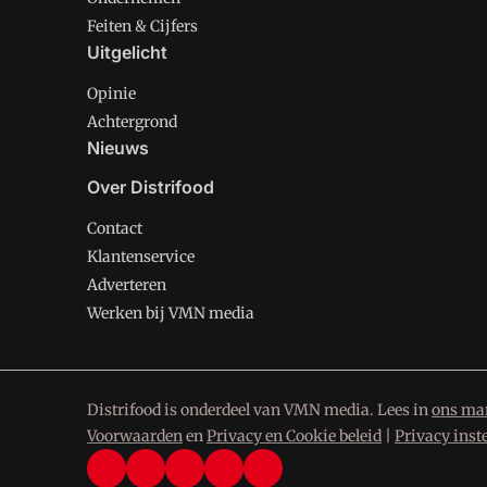
Feiten & Cijfers
Uitgelicht
Opinie
Achtergrond
Nieuws
Over Distrifood
Contact
Klantenservice
Adverteren
Werken bij VMN media
Distrifood is onderdeel van VMN media. Lees in
ons man
Voorwaarden
en
Privacy en Cookie beleid
|
Privacy inst