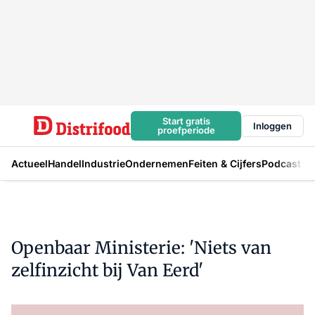
Start gratis
Inloggen
proefperiode
Actueel
Handel
Industrie
Ondernemen
Feiten & Cijfers
Podcast
Openbaar Ministerie: 'Niets van
zelfinzicht bij Van Eerd'