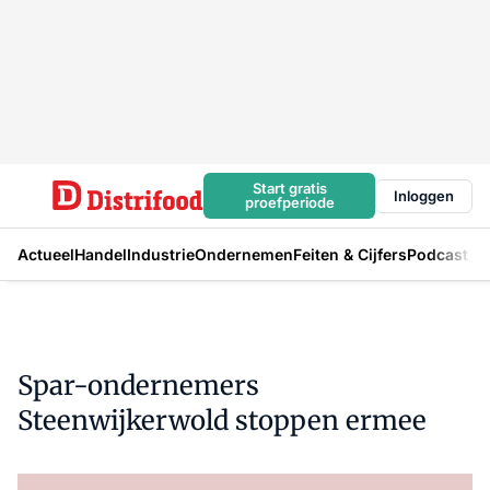
Start gratis
Inloggen
proefperiode
Actueel
Handel
Industrie
Ondernemen
Feiten & Cijfers
Podcast
Spar-ondernemers
Steenwijkerwold stoppen ermee