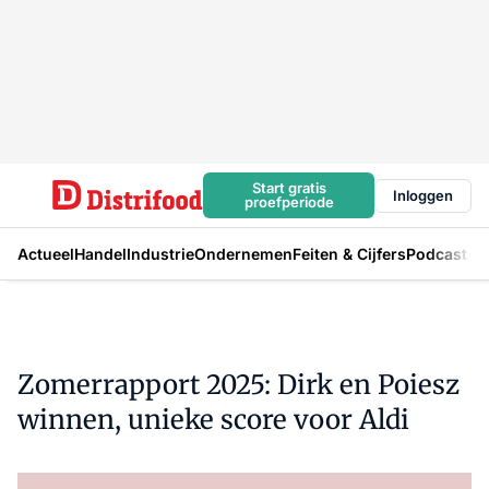
Start gratis
Inloggen
proefperiode
Actueel
Handel
Industrie
Ondernemen
Feiten & Cijfers
Podcast
Zomerrapport 2025: Dirk en Poiesz
winnen, unieke score voor Aldi