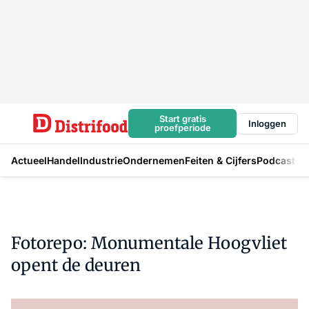
Start gratis
Inloggen
proefperiode
Actueel
Handel
Industrie
Ondernemen
Feiten & Cijfers
Podcast
Fotorepo: Monumentale Hoogvliet
opent de deuren