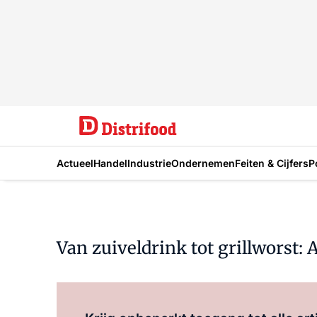
Actueel
Handel
Industrie
Ondernemen
Feiten & Cijfers
P
Van zuiveldrink tot grillworst: 