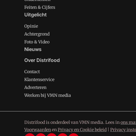
Feiten & Cijfers
Uitgelicht
Opinie
Achtergrond
Foto & Video
Nieuws
Over Distrifood
Contact
Klantenservice
Adverteren
Werken bij VMN media
Distrifood is onderdeel van VMN media. Lees in
ons man
Voorwaarden
en
Privacy en Cookie beleid
|
Privacy inst