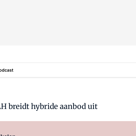
odcast
AH breidt hybride aanbod uit
Log in
om dit artikel te lezen.