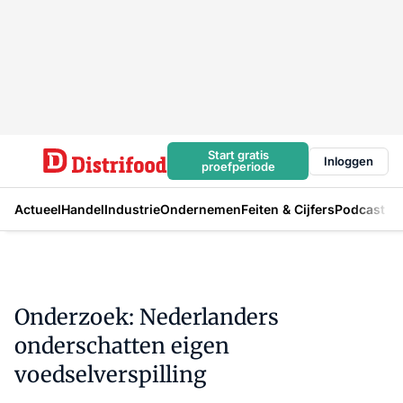
Start gratis
Inloggen
proefperiode
Actueel
Handel
Industrie
Ondernemen
Feiten & Cijfers
Podcast
Onderzoek: Nederlanders
onderschatten eigen
voedselverspilling