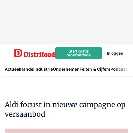
Start gratis
Inloggen
proefperiode
Actueel
Handel
Industrie
Ondernemen
Feiten & Cijfers
Podcast
Aldi focust in nieuwe campagne op
versaanbod