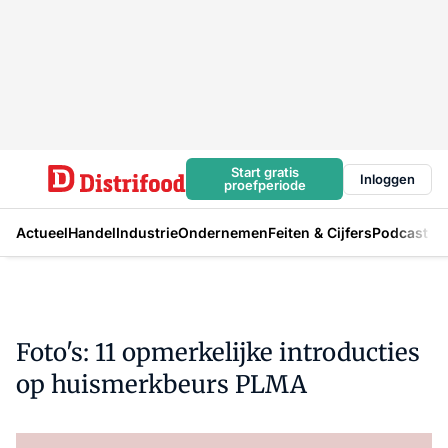
Start gratis
Inloggen
proefperiode
Actueel
Handel
Industrie
Ondernemen
Feiten & Cijfers
Podcast
Foto's: 11 opmerkelijke introducties
op huismerkbeurs PLMA