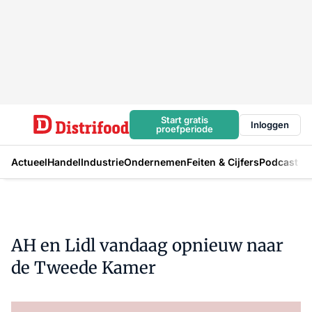
Start gratis
Inloggen
proefperiode
Actueel
Handel
Industrie
Ondernemen
Feiten & Cijfers
Podcast
AH en Lidl vandaag opnieuw naar
de Tweede Kamer