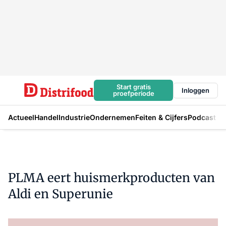
Start gratis
Inloggen
proefperiode
Actueel
Handel
Industrie
Ondernemen
Feiten & Cijfers
Podcast
PLMA eert huismerkproducten van
Aldi en Superunie