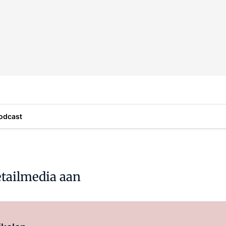
odcast
etailmedia aan
Log in
om dit artikel te lezen.