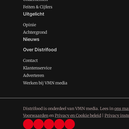
Feiten & Cijfers
Uitgelicht
Opinie
Achtergrond
Nieuws
Over Distrifood
Contact
Klantenservice
Adverteren
Werken bij VMN media
Distrifood is onderdeel van VMN media. Lees in
ons man
Voorwaarden
en
Privacy en Cookie beleid
|
Privacy inst