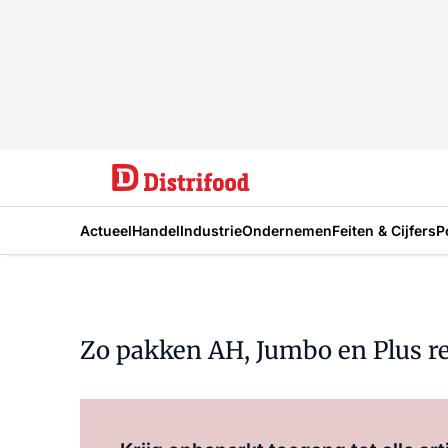
Actueel
Handel
Industrie
Ondernemen
Feiten & Cijfers
P
Zo pakken AH, Jumbo en Plus r