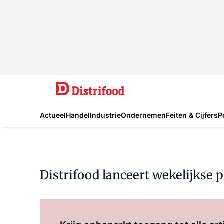
Actueel
Handel
Industrie
Ondernemen
Feiten & Cijfers
P
Distrifood lanceert wekelijkse 