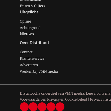
Feiten & Cijfers
Uitgelicht
Opinie
Achtergrond
Nieuws
Over Distrifood
Contact
Klantenservice
Adverteren
Werken bij VMN media
Distrifood is onderdeel van VMN media. Lees in
ons man
Voorwaarden
en
Privacy en Cookie beleid
|
Privacy inst