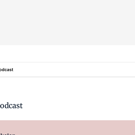
odcast
podcast
Log in
om dit artikel te lezen.