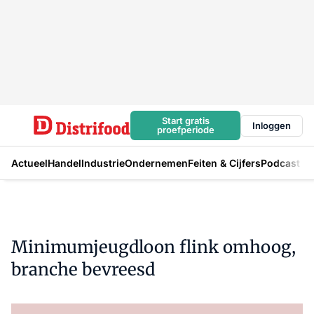
Start gratis
Inloggen
proefperiode
Actueel
Handel
Industrie
Ondernemen
Feiten & Cijfers
Podcast
Minimumjeugdloon flink omhoog,
branche bevreesd