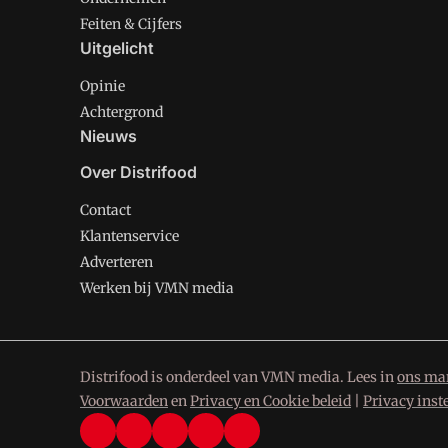
Feiten & Cijfers
Uitgelicht
Opinie
Achtergrond
Nieuws
Over Distrifood
Contact
Klantenservice
Adverteren
Werken bij VMN media
Distrifood is onderdeel van VMN media. Lees in
ons man
Voorwaarden
en
Privacy en Cookie beleid
|
Privacy inst