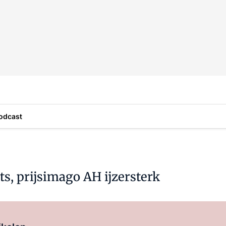
odcast
ts, prijsimago AH ijzersterk
Log in
om dit artikel te lezen.