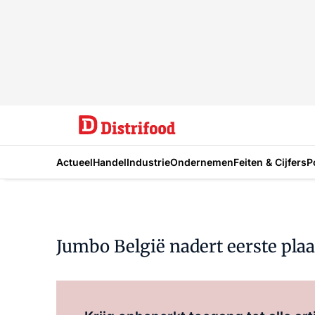
Actueel
Handel
Industrie
Ondernemen
Feiten & Cijfers
P
Jumbo België nadert eerste plaa