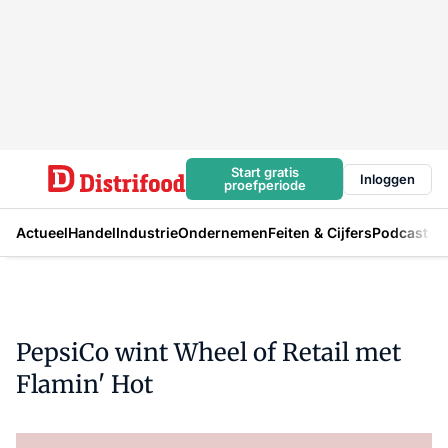
Start gratis
Inloggen
proefperiode
Actueel
Handel
Industrie
Ondernemen
Feiten & Cijfers
Podcast
PepsiCo wint Wheel of Retail met
Flamin' Hot