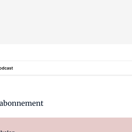
odcast
e-abonnement
Log in
om dit artikel te lezen.