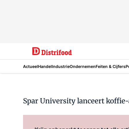
Actueel
Handel
Industrie
Ondernemen
Feiten & Cijfers
P
Spar University lanceert koffi