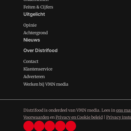
Feiten & Cijfers
Uitgelicht
Opinie
Achtergrond
Nieuws
Over Distrifood
Contact
Klantenservice
Adverteren
Werken bij VMN media
Distrifood is onderdeel van VMN media. Lees in
ons man
Voorwaarden
en
Privacy en Cookie beleid
|
Privacy inst