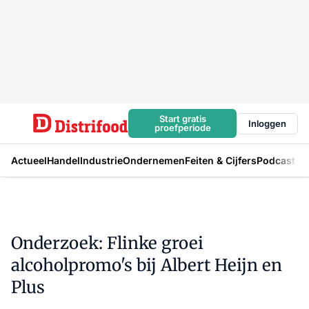
Start gratis
Inloggen
proefperiode
Actueel
Handel
Industrie
Ondernemen
Feiten & Cijfers
Podcast
Onderzoek: Flinke groei
alcoholpromo's bij Albert Heijn en
Plus