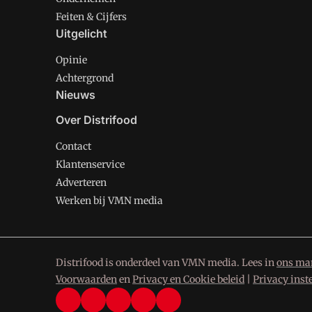
Feiten & Cijfers
Uitgelicht
Opinie
Achtergrond
Nieuws
Over Distrifood
Contact
Klantenservice
Adverteren
Werken bij VMN media
Distrifood is onderdeel van VMN media. Lees in
ons man
Voorwaarden
en
Privacy en Cookie beleid
|
Privacy inst