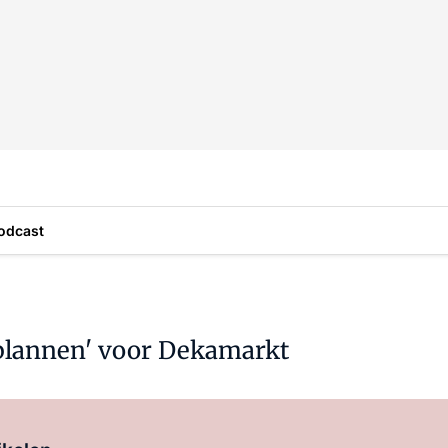
odcast
 plannen' voor Dekamarkt
Log in
om dit artikel te lezen.