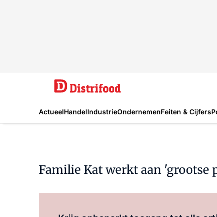
Actueel
Handel
Industrie
Ondernemen
Feiten & Cijfers
P
Familie Kat werkt aan 'grootse