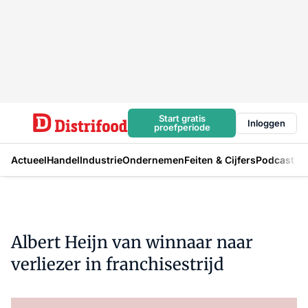
Start gratis
Inloggen
proefperiode
Actueel
Handel
Industrie
Ondernemen
Feiten & Cijfers
Podcast
Albert Heijn van winnaar naar
verliezer in franchisestrijd