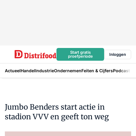
Start gratis
Inloggen
proefperiode
Actueel
Handel
Industrie
Ondernemen
Feiten & Cijfers
Podcast
Jumbo Benders start actie in
stadion VVV en geeft ton weg