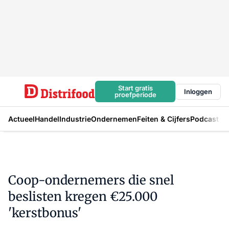
Start gratis
Inloggen
proefperiode
Actueel
Handel
Industrie
Ondernemen
Feiten & Cijfers
Podcast
Coop-ondernemers die snel
beslisten kregen €25.000
'kerstbonus'