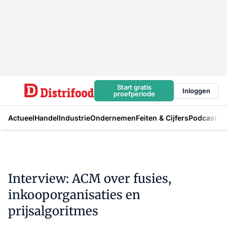
Start gratis
Inloggen
proefperiode
Actueel
Handel
Industrie
Ondernemen
Feiten & Cijfers
Podcast
Interview: ACM over fusies,
inkooporganisaties en
prijsalgoritmes