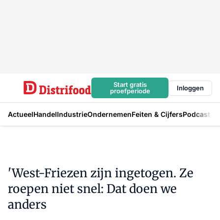
Start gratis
Inloggen
proefperiode
Actueel
Handel
Industrie
Ondernemen
Feiten & Cijfers
Podcast
'West-Friezen zijn ingetogen. Ze
roepen niet snel: Dat doen we
anders