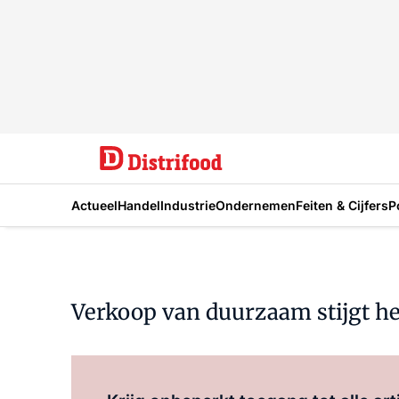
Actueel
Handel
Industrie
Ondernemen
Feiten & Cijfers
P
Verkoop van duurzaam stijgt he