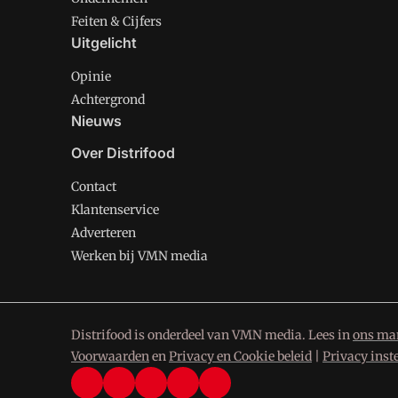
Feiten & Cijfers
Uitgelicht
Opinie
Achtergrond
Nieuws
Over Distrifood
Contact
Klantenservice
Adverteren
Werken bij VMN media
Distrifood is onderdeel van VMN media. Lees in
ons man
Voorwaarden
en
Privacy en Cookie beleid
|
Privacy inst