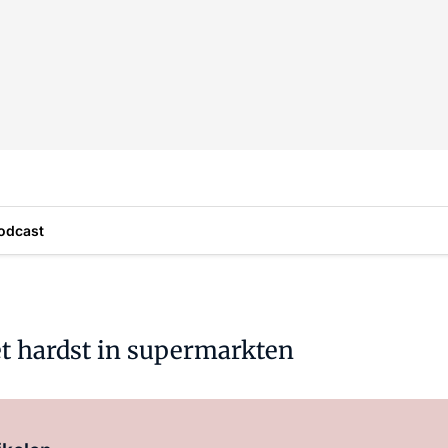
odcast
t hardst in supermarkten
Log in
om dit artikel te lezen.