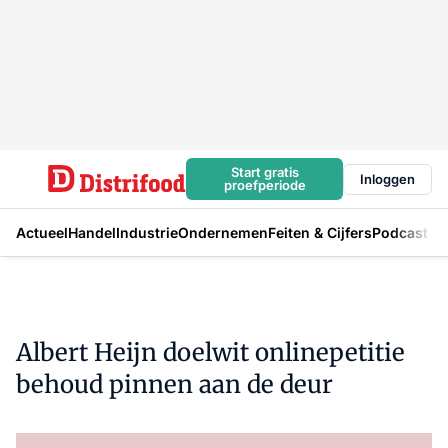
Start gratis
Inloggen
proefperiode
Actueel
Handel
Industrie
Ondernemen
Feiten & Cijfers
Podcast
Albert Heijn doelwit onlinepetitie
behoud pinnen aan de deur