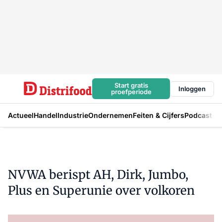
Start gratis
Inloggen
proefperiode
Actueel
Handel
Industrie
Ondernemen
Feiten & Cijfers
Podcast
NVWA berispt AH, Dirk, Jumbo,
Plus en Superunie over volkoren