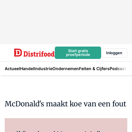
Start gratis
Inloggen
proefperiode
Actueel
Handel
Industrie
Ondernemen
Feiten & Cijfers
Podcast
McDonald's maakt koe van een fout
Log in
om dit artikel te lezen.