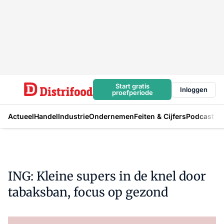
Start gratis
Inloggen
proefperiode
Actueel
Handel
Industrie
Ondernemen
Feiten & Cijfers
Podcast
ING: Kleine supers in de knel door
tabaksban, focus op gezond