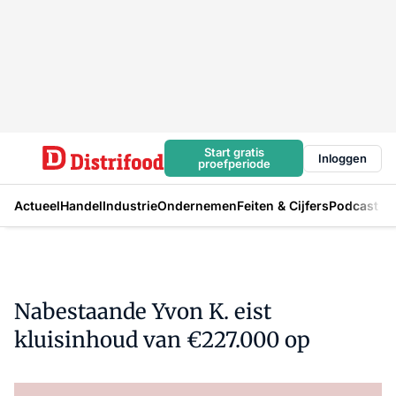
Start gratis
Inloggen
proefperiode
Actueel
Handel
Industrie
Ondernemen
Feiten & Cijfers
Podcast
Nabestaande Yvon K. eist
kluisinhoud van €227.000 op