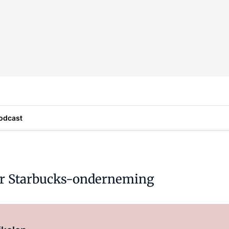
odcast
ar Starbucks-onderneming
Log in
om dit artikel te lezen.