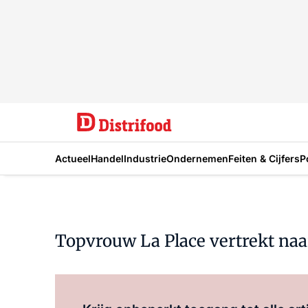
Actueel
Handel
Industrie
Ondernemen
Feiten & Cijfers
P
Topvrouw La Place vertrekt na