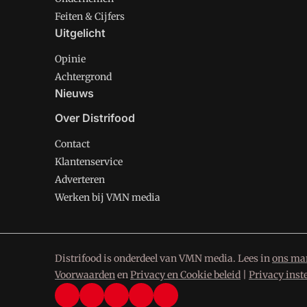
Feiten & Cijfers
Uitgelicht
Opinie
Achtergrond
Nieuws
Over Distrifood
Contact
Klantenservice
Adverteren
Werken bij VMN media
Distrifood is onderdeel van VMN media. Lees in
ons man
Voorwaarden
en
Privacy en Cookie beleid
|
Privacy inst