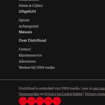
Feiten & Cijfers
Uitgelicht
Opinie
Achtergrond
Nieuws
Over Distrifood
Contact
Klantenservice
Adverteren
Werken bij VMN media
Distrifood is onderdeel van VMN media. Lees in
ons man
Voorwaarden
en
Privacy en Cookie beleid
|
Privacy inst