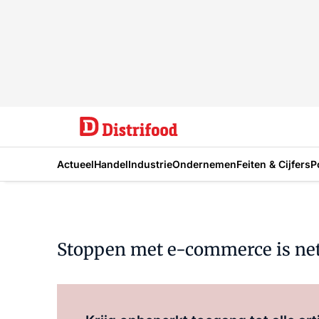
Actueel
Handel
Industrie
Ondernemen
Feiten & Cijfers
P
Stoppen met e-commerce is net 