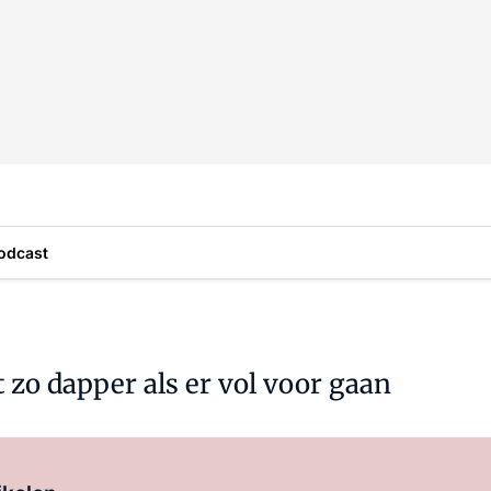
odcast
zo dapper als er vol voor gaan
Log in
om dit artikel te lezen.