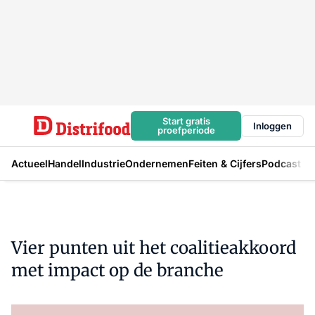
Start gratis
Inloggen
proefperiode
Actueel
Handel
Industrie
Ondernemen
Feiten & Cijfers
Podcast
Vier punten uit het coalitieakkoord
met impact op de branche