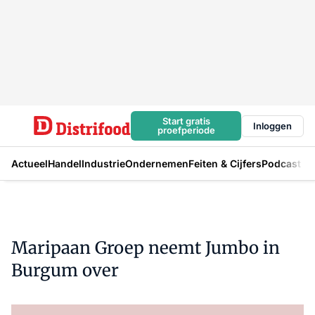
Start gratis
Inloggen
proefperiode
Actueel
Handel
Industrie
Ondernemen
Feiten & Cijfers
Podcast
Maripaan Groep neemt Jumbo in
Burgum over