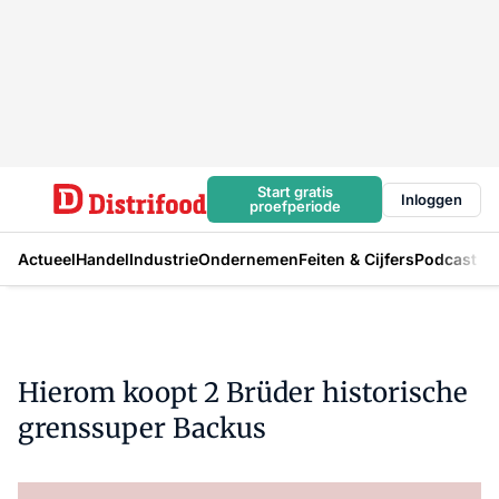
Start gratis
Inloggen
proefperiode
Actueel
Handel
Industrie
Ondernemen
Feiten & Cijfers
Podcast
Hierom koopt 2 Brüder historische
grenssuper Backus