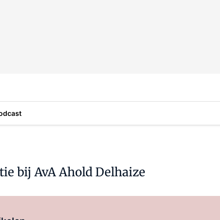
odcast
tie bij AvA Ahold Delhaize
Log in
om dit artikel te lezen.