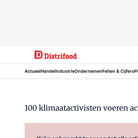
Actueel
Handel
Industrie
Ondernemen
Feiten & Cijfers
P
100 klimaatactivisten voeren ac