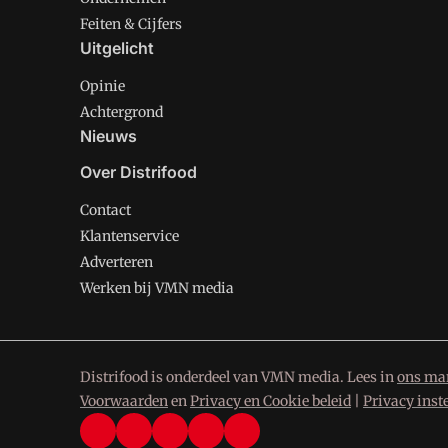
Feiten & Cijfers
Uitgelicht
Opinie
Achtergrond
Nieuws
Over Distrifood
Contact
Klantenservice
Adverteren
Werken bij VMN media
Distrifood is onderdeel van VMN media. Lees in
ons man
Voorwaarden
en
Privacy en Cookie beleid
|
Privacy inst