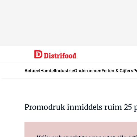
Actueel
Handel
Industrie
Ondernemen
Feiten & Cijfers
P
Promodruk inmiddels ruim 25 pr