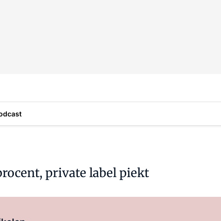
odcast
ocent, private label piekt
Log in
om dit artikel te lezen.