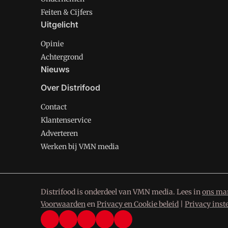
Feiten & Cijfers
Uitgelicht
Opinie
Achtergrond
Nieuws
Over Distrifood
Contact
Klantenservice
Adverteren
Werken bij VMN media
Distrifood is onderdeel van VMN media. Lees in
ons man
Voorwaarden
en
Privacy en Cookie beleid
|
Privacy inst