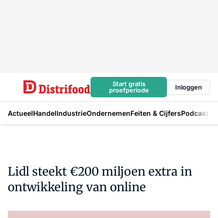
Start gratis
Inloggen
proefperiode
Actueel
Handel
Industrie
Ondernemen
Feiten & Cijfers
Podcast
Lidl steekt €200 miljoen extra in
ontwikkeling van online