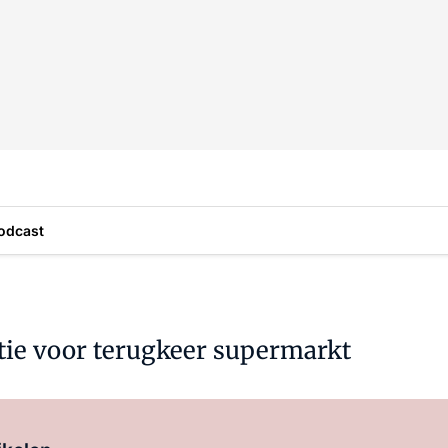
odcast
tie voor terugkeer supermarkt
Log in
om dit artikel te lezen.