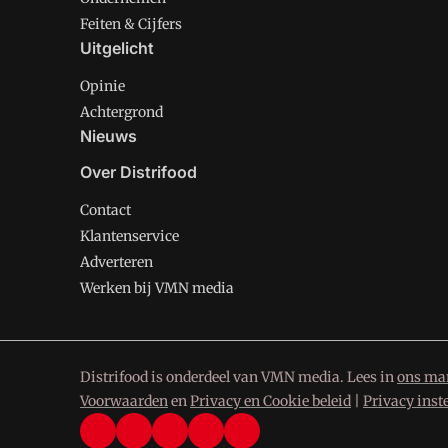
Feiten & Cijfers
Uitgelicht
Opinie
Achtergrond
Nieuws
Over Distrifood
Contact
Klantenservice
Adverteren
Werken bij VMN media
Distrifood is onderdeel van VMN media. Lees in
ons man
Voorwaarden
en
Privacy en Cookie beleid
|
Privacy inst