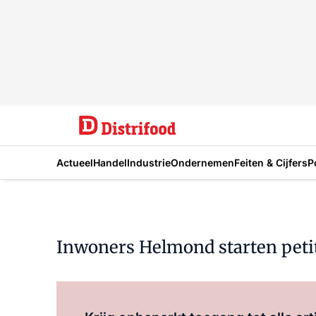
Actueel
Handel
Industrie
Ondernemen
Feiten & Cijfers
P
Inwoners Helmond starten peti